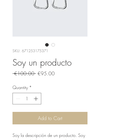
SKU: 671253175371
Soy un producto
Regular
Sale
 €100.00 
€95.00
Price
Price
Quantity
*
Add to Cart
Soy la descripción de un producto. Soy 